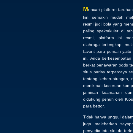
M
encari platform taruha
kini semakin mudah mel
resmi judi bola yang me
paling spektakuler di ta
resmi, platform ini me
olahraga terlengkap, mul
favorit para pemain yaitu 
ini, Anda berkesempatan
berkat penawaran odds ter
situs parlay terpercaya 
tentang keberuntungan, 
menikmati keseruan kompe
jaminan keamanan dan
didukung penuh oleh Kio
para bettor.
Tidak hanya unggul dala
juga melebarkan sayap
penyedia toto slot 4d terle