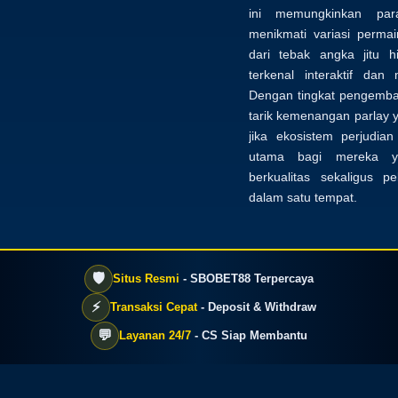
ini memungkinkan par
menikmati variasi perma
dari tebak angka jitu 
terkenal interaktif da
Dengan tingkat pengembal
tarik kemenangan parlay 
jika ekosistem perjudian
utama bagi mereka ya
berkualitas sekaligus 
dalam satu tempat.
🛡️
Situs Resmi
- SBOBET88 Terpercaya
⚡
Transaksi Cepat
- Deposit & Withdraw
💬
Layanan 24/7
- CS Siap Membantu