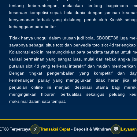
tentang keberuntungan, melainkan tentang bagaimana me
keseruan kompetisi sepak bola dunia dengan jaminan keama
kenyamanan terbaik yang didukung penuh oleh Kios55 sebaga
kebanggaan para bettor.
Tidak hanya unggul dalam urusan judi bola, SBOBET88 juga me
sayapnya sebagai situs toto dan penyedia toto slot 4d terlengkap s
Kolaborasi epik ini memungkinkan para pencinta taruhan untuk m
variasi permainan yang sangat luas, mulai dari tebak angka jit
putaran slot 4d yang terkenal interaktif dan mudah memberikan 
Dengan tingkat pengembalian yang kompetitif dan day
kemenangan parlay yang menggiurkan, tidak heran jika ek
perjudian online ini menjadi destinasi utama bagi mere
menginginkan hiburan berkualitas sekaligus peluang keu
maksimal dalam satu tempat.
⚡
💬
T88 Terpercaya
Transaksi Cepat
- Deposit & Withdraw
Layanan