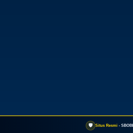
🛡️
Situs Resmi
- SBOBE