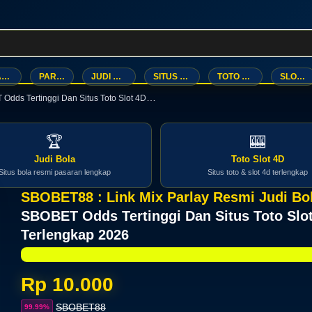
MIX PARLAY
PARLAY
JUDI BOLA
SITUS TOTO
TOTO SLOT
SLOT 4D
nggi Dan Situs Toto Slot 4D Terlengkap 2026
🏆
🎰
Judi Bola
Toto Slot 4D
Situs bola resmi pasaran lengkap
Situs toto & slot 4d terlengkap
SBOBET88 : Link Mix Parlay Resmi Judi Bo
SBOBET Odds Tertinggi Dan Situs Toto Slo
Terlengkap 2026
Rp 10.000
Harga
SBOBET88
diskon
99.99%