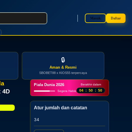
Masuk
Daftar
🔒
Aman & Resmi
SBOBET88 x KIOS55 terpercaya
la
Piala Dunia 2026
Berakhir dalam
0
0
5
5
0
0
t 4D
0
4
:
5
0
:
5
0
Segera Habis
4
jam
50
Atur jumlah dan catatan
menit
50
Terpilih:
34
detik