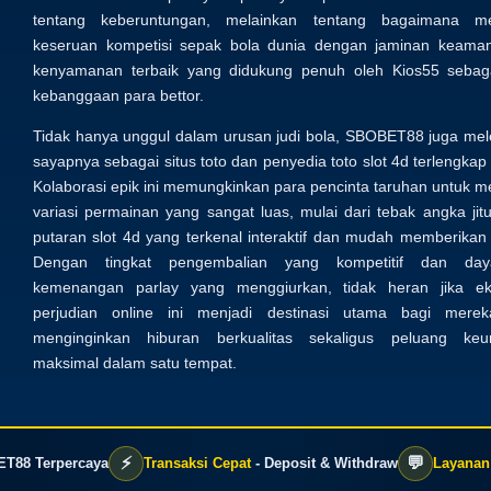
tentang keberuntungan, melainkan tentang bagaimana me
keseruan kompetisi sepak bola dunia dengan jaminan keama
kenyamanan terbaik yang didukung penuh oleh Kios55 sebaga
kebanggaan para bettor.
Tidak hanya unggul dalam urusan judi bola, SBOBET88 juga me
sayapnya sebagai situs toto dan penyedia toto slot 4d terlengkap s
Kolaborasi epik ini memungkinkan para pencinta taruhan untuk m
variasi permainan yang sangat luas, mulai dari tebak angka jit
putaran slot 4d yang terkenal interaktif dan mudah memberikan 
Dengan tingkat pengembalian yang kompetitif dan day
kemenangan parlay yang menggiurkan, tidak heran jika ek
perjudian online ini menjadi destinasi utama bagi mere
menginginkan hiburan berkualitas sekaligus peluang keu
maksimal dalam satu tempat.
⚡
💬
T88 Terpercaya
Transaksi Cepat
- Deposit & Withdraw
Layanan