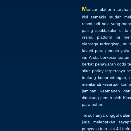
M
encari platform taruha
kini semakin mudah mel
resmi judi bola yang me
paling spektakuler di ta
resmi, platform ini me
olahraga terlengkap, mul
favorit para pemain yaitu 
ini, Anda berkesempatan
berkat penawaran odds ter
situs parlay terpercaya 
tentang keberuntungan, 
menikmati keseruan kompe
jaminan keamanan dan
didukung penuh oleh Kio
para bettor.
Tidak hanya unggul dala
juga melebarkan sayap
penyedia toto slot 4d terle