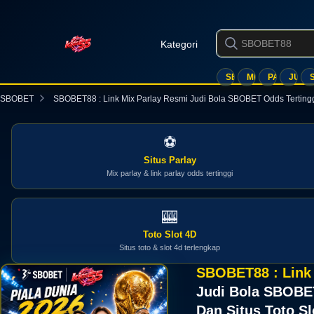
Kategori
SBOBET88
MIX PARLAY
PARLAY
JUDI
SBOBET
SBOBET88 : Link Mix Parlay Resmi Judi Bola SBOBET Odds Tertinggi Dan Situs Toto Slot 4D Terlengkap 2
⚽
Situs Parlay
Mix parlay & link parlay odds tertinggi
🎰
Toto Slot 4D
Situs toto & slot 4d terlengkap
SBOBET88 : Link 
Judi Bola SBOBE
Dan Situs Toto Sl