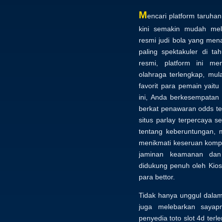
M
encari platform taruha
kini semakin mudah mel
resmi judi bola yang me
paling spektakuler di ta
resmi, platform ini me
olahraga terlengkap, mul
favorit para pemain yaitu 
ini, Anda berkesempatan
berkat penawaran odds ter
situs parlay terpercaya 
tentang keberuntungan, 
menikmati keseruan kompe
jaminan keamanan dan
didukung penuh oleh Kio
para bettor.
Tidak hanya unggul dala
juga melebarkan sayap
penyedia toto slot 4d terle