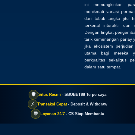
ini memungkinkan par
menikmati variasi perma
dari tebak angka jitu 
terkenal interaktif da
Dengan tingkat pengembal
tarik kemenangan parlay 
jika ekosistem perjudian
utama bagi mereka ya
berkualitas sekaligus 
dalam satu tempat.
🛡️
Situs Resmi
- SBOBET88 Terpercaya
⚡
Transaksi Cepat
- Deposit & Withdraw
💬
Layanan 24/7
- CS Siap Membantu