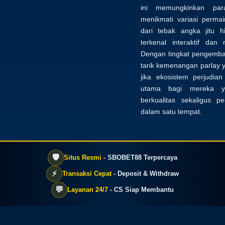
ini memungkinkan par
menikmati variasi perma
dari tebak angka jitu 
terkenal interaktif da
Dengan tingkat pengembal
tarik kemenangan parlay 
jika ekosistem perjudian
utama bagi mereka ya
berkualitas sekaligus 
dalam satu tempat.
🛡️
Situs Resmi
- SBOBET88 Terpercaya
⚡
Transaksi Cepat
- Deposit & Withdraw
💬
Layanan 24/7
- CS Siap Membantu