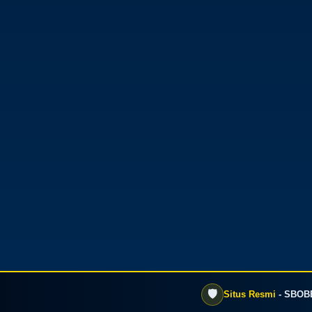
🛡️
Situs Resmi
- SBOBE