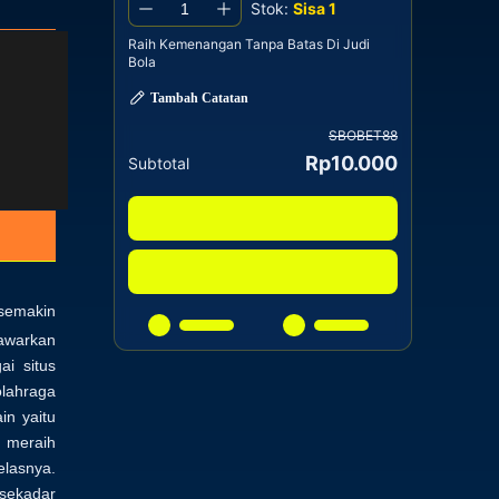
Stok
:
Sisa
1
jumlah
Raih Kemenangan Tanpa Batas Di Judi
Bola
Tambah Catatan
harga
SBOBET88
sebelum
Rp10.000
Subtotal
diskon
 semakin
nawarkan
ai situs
lahraga
in yaitu
 meraih
lasnya.
sekadar