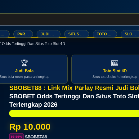
MIX PARLAY
PARLAY
JUDI BOLA
SITUS TOTO
TOTO SLOT
SLOT 4D
nggi Dan Situs Toto Slot 4D Terlengkap 2026
🏆
🎰
Judi Bola
Toto Slot 4D
Situs bola resmi pasaran lengkap
Situs toto & slot 4d terlengkap
SBOBET88 : Link Mix Parlay Resmi Judi Bo
SBOBET Odds Tertinggi Dan Situs Toto Slo
Terlengkap 2026
Rp 10.000
Harga
SBOBET88
diskon
99.99%