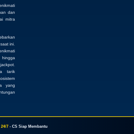
nikmati
nan dan
i mitra
lebarkan
aat ini.
enikmati
u hingga
jackpot.
a tarik
osistem
ka yang
ntungan
 24/7
- CS Siap Membantu