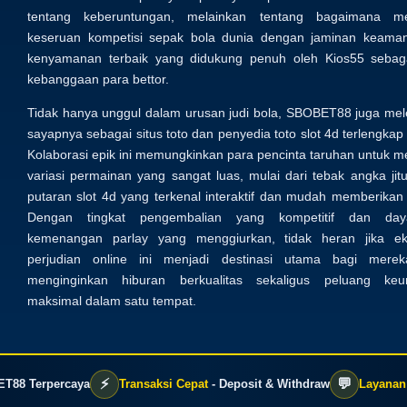
tentang keberuntungan, melainkan tentang bagaimana me
keseruan kompetisi sepak bola dunia dengan jaminan keama
kenyamanan terbaik yang didukung penuh oleh Kios55 sebaga
kebanggaan para bettor.
Tidak hanya unggul dalam urusan judi bola, SBOBET88 juga me
sayapnya sebagai situs toto dan penyedia toto slot 4d terlengkap s
Kolaborasi epik ini memungkinkan para pencinta taruhan untuk m
variasi permainan yang sangat luas, mulai dari tebak angka jit
putaran slot 4d yang terkenal interaktif dan mudah memberikan 
Dengan tingkat pengembalian yang kompetitif dan day
kemenangan parlay yang menggiurkan, tidak heran jika ek
perjudian online ini menjadi destinasi utama bagi mere
menginginkan hiburan berkualitas sekaligus peluang keu
maksimal dalam satu tempat.
⚡
💬
T88 Terpercaya
Transaksi Cepat
- Deposit & Withdraw
Layanan