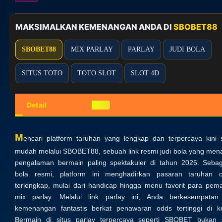
sebelum
diskon
MAKSIMALKAN KEMENANGAN ANDA DI
SBOBET88
SBOBET88
MIX PARLAY
PARLAY
JUDI BOLA
SITUS TOTO
TOTO SLOT
SLOT 4D
Detail
M
encari platform taruhan yang lengkap dan terpercaya kini
mudah melalui SBOBET88, sebuah link resmi judi bola yang me
pengalaman bermain paling spektakuler di tahun 2026. Sebag
bola resmi, platform ini menghadirkan pasaran taruhan o
terlengkap, mulai dari handicap hingga menu favorit para pema
mix parlay. Melalui link parlay ini, Anda berkesempatan
kemenangan fantastis berkat penawaran odds tertinggi di ke
Bermain di situs parlay terpercaya seperti SBOBET bukan 