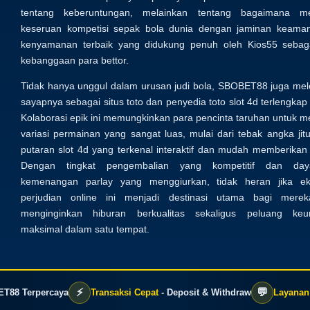
tentang keberuntungan, melainkan tentang bagaimana me
keseruan kompetisi sepak bola dunia dengan jaminan keama
kenyamanan terbaik yang didukung penuh oleh Kios55 sebaga
kebanggaan para bettor.
Tidak hanya unggul dalam urusan judi bola, SBOBET88 juga me
sayapnya sebagai situs toto dan penyedia toto slot 4d terlengkap s
Kolaborasi epik ini memungkinkan para pencinta taruhan untuk m
variasi permainan yang sangat luas, mulai dari tebak angka jit
putaran slot 4d yang terkenal interaktif dan mudah memberikan 
Dengan tingkat pengembalian yang kompetitif dan day
kemenangan parlay yang menggiurkan, tidak heran jika ek
perjudian online ini menjadi destinasi utama bagi mere
menginginkan hiburan berkualitas sekaligus peluang keu
maksimal dalam satu tempat.
⚡
💬
T88 Terpercaya
Transaksi Cepat
- Deposit & Withdraw
Layanan