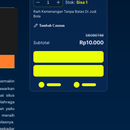
Stok
:
Sisa
1
jumlah
Raih Kemenangan Tanpa Batas Di Judi
Bola
Tambah Catatan
harga
SBOBET88
sebelum
Rp10.000
Subtotal
diskon
 semakin
nawarkan
ai situs
lahraga
in yaitu
 meraih
lasnya.
sekadar