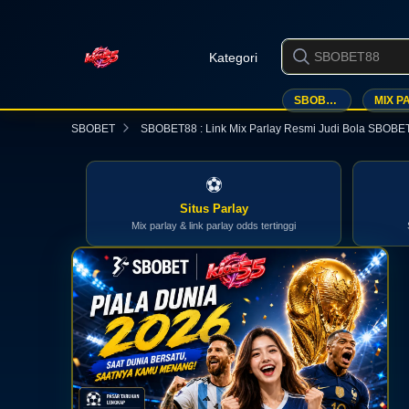
Kategori
SBOBET88
SBOBET
SBOBET88 : Link Mix Parlay Resmi Judi Bola SBOBET Odds Terti
⚽
Situs Parlay
Mix parlay & link parlay odds tertinggi