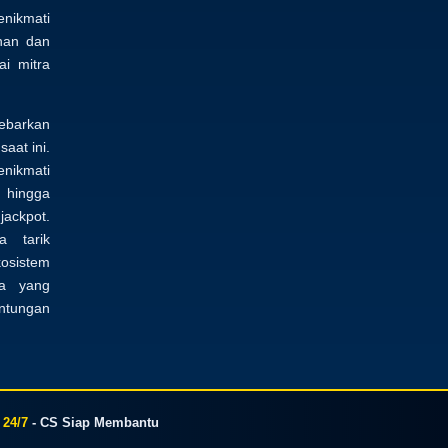
nikmati
nan dan
i mitra
lebarkan
aat ini.
enikmati
u hingga
jackpot.
a tarik
osistem
ka yang
ntungan
 24/7
- CS Siap Membantu