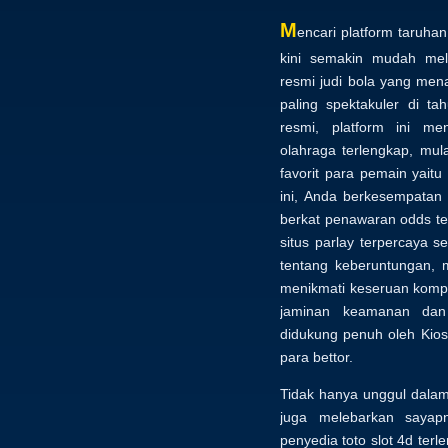
M
encari platform taruha
kini semakin mudah mel
resmi judi bola yang me
paling spektakuler di ta
resmi, platform ini me
olahraga terlengkap, mul
favorit para pemain yaitu 
ini, Anda berkesempatan
berkat penawaran odds ter
situs parlay terpercaya 
tentang keberuntungan, 
menikmati keseruan kompe
jaminan keamanan dan
didukung penuh oleh Kio
para bettor.
Tidak hanya unggul dala
juga melebarkan sayap
penyedia toto slot 4d terle