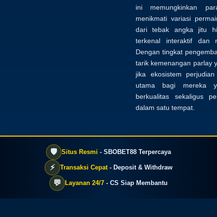
ini memungkinkan par
menikmati variasi perma
dari tebak angka jitu 
terkenal interaktif da
Dengan tingkat pengembal
tarik kemenangan parlay 
jika ekosistem perjudian
utama bagi mereka ya
berkualitas sekaligus 
dalam satu tempat.
🛡️
Situs Resmi
- SBOBET88 Terpercaya
⚡
Transaksi Cepat
- Deposit & Withdraw
💬
Layanan 24/7
- CS Siap Membantu