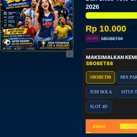
2026
Rp 10.000
Harga
SBOBET88
diskon
99.99%
sebelum
diskon
MAKSIMALKAN KEM
SBOBET88
SBOBET88
MIX PA
JUDI BOLA
SITUS 
SLOT 4D
Detail